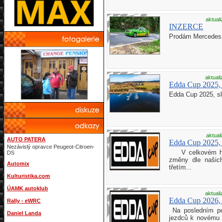
aktual
INZERCE
Prodám Mercedes19
aktual
Edda Cup 2025, 
Edda Cup 2025, sl
aktual
AUTO PATERA
Edda Cup 2025, 
Nezávislý opravce Peugeot-Citroen-
V celkovém hodn
DS
změny dle našic
Automix
třetím...
Kulturistika.com
ÚAMK autoklub
aktual
Edda Cup 2026,
Rally - eWRC
Na posledním po
Daniel Landa
jezdců k novému 