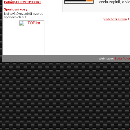
zcela zaplnil, a v
Poháry-CHEMCOSPORT
Sportovní vozy
Nejnavštěvovanější inzerce
sportovních aut
předchozí strana
1
Webmaster
Edda Pate