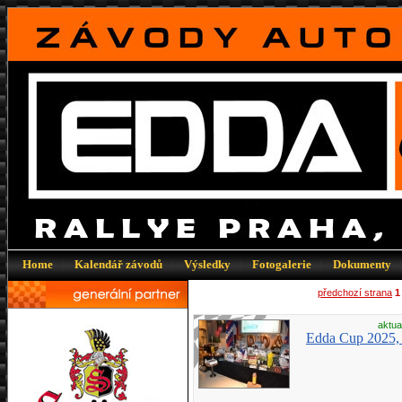
Home
|
Kalendář závodů
|
Výsledky
|
Fotogalerie
|
Dokumenty
předchozí strana
1
aktua
Edda Cup 2025, 