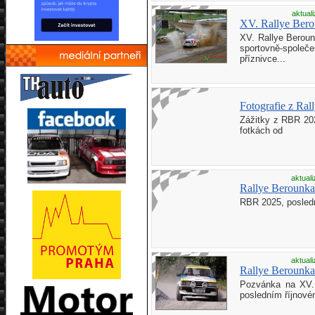
aktual
XV. Rallye Bero
XV. Rallye Berou
sportovně-společ
příznivce...
Fotografie z Ra
Zážitky z RBR 20
fotkách od
aktual
Rallye Berounka
RBR 2025, posled
aktual
Rallye Berounka
Pozvánka na XV. 
posledním říjnové