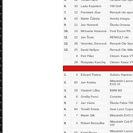
6.
30
Lada Kopelent
VW Golf
7.
12
Frantisek Jůza
Renault clio spor
8.
43
Martin Čábela
Honda Integra
9.
21
Jan Hosnedl
Škoda Octavia
10.
10
Michaela Votavová
Ford Escort RS
11.
22
Jan Šustr
RENAULT clio
12.
38
Veronika Jírovcová
Renault Clio Spo
13.
25
David Nešpor
Renault Clio Wil
9
Petr Fišer
Citroen Xsara V
29
Rostyslav Kanchiy
Citroen Xsara V
1.
4
Eduard Patera
Subaru Impreza
Mitsubishi Lance
2.
85
Jan Kotrba
EVO IX
3.
28
Vladimír Liška
BMW M3
4.
6
Ondřej Fencl
Corvette
5.
1
Jan Vávra
Škoda Fabia TDI
6.
84
Tomáš Smola
Seat Leon Cupr
7.
7
Martin Silk
Mitsubishi EVO 
Mitsubishi Colt 
8.
3
Robert Bezouška
VIII
Mitsubishi Lance
9.
64
Karel Boura