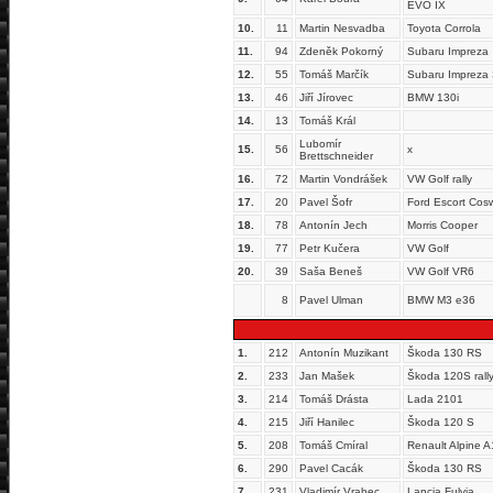
EVO IX
10.
11
Martin Nesvadba
Toyota Corrola
11.
94
Zdeněk Pokorný
Subaru Impreza
12.
55
Tomáš Marčík
Subaru Impreza 
13.
46
Jiří Jírovec
BMW 130i
14.
13
Tomáš Král
Lubomír
15.
56
x
Brettschneider
16.
72
Martin Vondrášek
VW Golf rally
17.
20
Pavel Šofr
Ford Escort Cos
18.
78
Antonín Jech
Morris Cooper
19.
77
Petr Kučera
VW Golf
20.
39
Saša Beneš
VW Golf VR6
8
Pavel Ulman
BMW M3 e36
1.
212
Antonín Muzikant
Škoda 130 RS
2.
233
Jan Mašek
Škoda 120S rall
3.
214
Tomáš Drásta
Lada 2101
4.
215
Jiří Hanilec
Škoda 120 S
5.
208
Tomáš Cmíral
Renault Alpine 
6.
290
Pavel Cacák
Škoda 130 RS
7.
231
Vladimír Vrabec
Lancia Fulvia