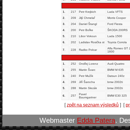
1.
217
Petr Krejbich
Lada VFTS
2.
209
Jiljí Chmelař
Morris Cooper
3.
204
Daniel Štangl
Ford Fiesta
4.
200
Petr Bořke
ŠKODA 200RS
5.
210
Libor Vokoun
Lada 1500
6.
202
Ladislav Rosička st
Toyota Corrola
Alfa Romeo GT J
7.
228
Radko Polcar
1600
1.
252
Ondřej Lorenz
Audi Quattro
2.
255
Martin Švarc
BMW M 635
3.
240
Petr Mužík
Datsun 240z
4.
269
Jiří Šarocha
bmw 2002ti
5.
288
Martin Slezák
bmw 2002ti
Pavel
6.
257
BMW E30 325
Baumgartner
[
zpět na seznam výsledků
] [
pr
Webmaster
Edda Patera
. De