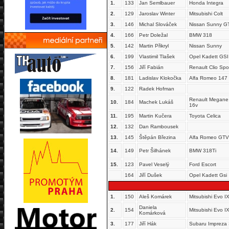
1.
133
Jan Semlbauer
Honda Integra
2.
129
Jaroslav Winter
Mitsubishi Colt
3.
146
Michal Slováček
Nissan Sunny G
4.
166
Petr Doležal
BMW 318
5.
142
Martin Přikryl
Nissan Sunny
6.
199
Vlastimil Tlašek
Opel Kadett GSI
7.
156
Jiří Fabián
Renault Clio Spo
8.
181
Ladislav Klokočka
Alfa Romeo 147
9.
122
Radek Hofman
Renault Megane
10.
184
Machek Lukáš
16v
11.
195
Martin Kučera
Toyota Celica
12.
132
Dan Rambousek
13.
145
Štěpán Březina
Alfa Romeo GTV
14.
149
Petr Šilhánek
BMW 318Ti
15.
123
Pavel Veselý
Ford Escort
164
Jiří Dušek
Opel Kadett Gsi
1.
150
Aleš Komárek
Mitsubishi Evo I
Daniela
2.
154
Mitsubishi Evo I
Komárková
3.
177
Jiří Hák
Subaru Impreza 