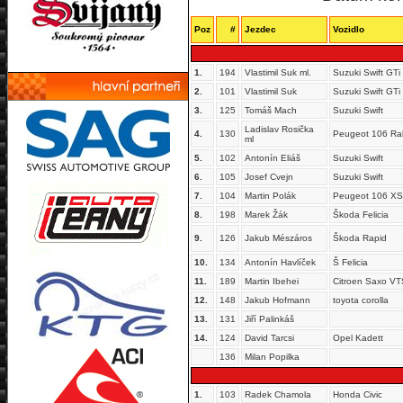
Poz
#
Jezdec
Vozidlo
1.
194
Vlastimil Suk ml.
Suzuki Swift GTi
2.
101
Vlastimil Suk
Suzuki Swift GTi
3.
125
Tomáš Mach
Suzuki Swift
Ladislav Rosička
4.
130
Peugeot 106 Ral
ml
5.
102
Antonín Eliáš
Suzuki Swift
6.
105
Josef Cvejn
Suzuki Swift
7.
104
Martin Polák
Peugeot 106 XS
8.
198
Marek Žák
Škoda Felicia
9.
126
Jakub Mészáros
Škoda Rapid
10.
134
Antonín Havlíček
Š Felicia
11.
189
Martin Ibehei
Citroen Saxo VT
12.
148
Jakub Hofmann
toyota corolla
13.
131
Jiří Palinkáš
14.
124
David Tarcsi
Opel Kadett
136
Milan Popilka
1.
103
Radek Chamola
Honda Civic