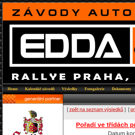
Home
|
Kalendář závodů
|
Výsledky
|
Fotogalerie
|
Dokumenty
[
zpět na seznam výsledků
] [
pr
Pořadí ve třídách p
Datum kon