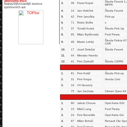
Sportovní vozy
Škoda Favorit 1,
3.
36
Pavel Kopal
Nejnavštěvovanější inzerce
MPPK
sportovních aut
4.
14
Jan Holeček
Škoda Favorit
5.
42
Petr Januška
Pick-up
6.
71
Robin Bořke
x
7.
37
Tomáš Kotek
Škoda Pick Up
8.
95
Milan Bydžovský
Ford Fiesta
Škoda Felicia KI
9.
48
Martin Lehký
CAR
10.
17
Josef Doležal
Škoda Favorit
11.
44
Miroslav Havrda
12.
41
Petr Zadražil
Škoda 130RS
1.
81
Petr Kolář
Škoda Pick-up
2.
31
Petr Krejza
Honda Civic
3.
19
Vít Novotný
75
Jan Zachata
Citroen Saxo Kit
1.
80
Jakub Choura
Opel Astra GSI
2.
15
Miloš Lang
Ford Fiesta
3.
24
Petr Benedikt
Opel Astra Gsi
4.
87
Milan Boháč
Renault Clio Spo
5.
32
Tomáš Hank
Renault Clio Spo