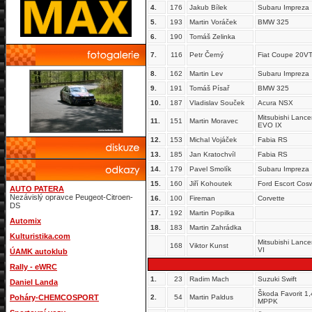
4.
176
Jakub Bílek
Subaru Impreza
5.
193
Martin Voráček
BMW 325
6.
190
Tomáš Zelinka
7.
116
Petr Černý
Fiat Coupe 20V
8.
162
Martin Lev
Subaru Impreza
9.
191
Tomáš Písař
BMW 325
10.
187
Vladislav Souček
Acura NSX
Mitsubishi Lance
11.
151
Martin Moravec
EVO IX
12.
153
Michal Vojáček
Fabia RS
13.
185
Jan Kratochvíl
Fabia RS
14.
179
Pavel Smolík
Subaru Impreza
15.
160
Jiří Kohoutek
Ford Escort Cos
AUTO PATERA
Nezávislý opravce Peugeot-Citroen-
16.
100
Fireman
Corvette
DS
17.
192
Martin Popilka
Automix
18.
183
Martin Zahrádka
Kulturistika.com
Mitsubishi Lance
168
Viktor Kunst
VI
ÚAMK autoklub
Rally - eWRC
1.
23
Radim Mach
Suzuki Swift
Daniel Landa
Škoda Favorit 1,
Poháry-CHEMCOSPORT
2.
54
Martin Paldus
MPPK