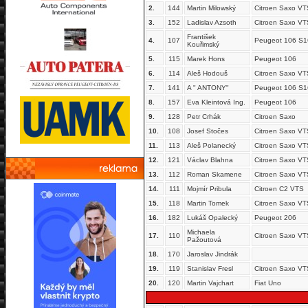
2.
144
Martin Milowský
Citroen Saxo VT
3.
152
Ladislav Azsoth
Citroen Saxo VT
František
4.
107
Peugeot 106 S1
Kouřimský
5.
115
Marek Hons
Peugeot 106
6.
114
Aleš Hodouš
Citroen Saxo VT
7.
141
A " ANTONY"
Peugeot 106 S1
8.
157
Eva Kleintová Ing.
Peugeot 106
9.
128
Petr Crhák
Citroen Saxo
10.
108
Josef Stočes
Citroen Saxo VT
11.
113
Aleš Polanecký
Citroen Saxo VT
12.
121
Václav Blahna
Citroen Saxo VT
13.
112
Roman Skamene
Citroen Saxo VT
14.
111
Mojmír Pribula
Citroen C2 VTS
15.
118
Martin Tomek
Citroen Saxo VT
16.
182
Lukáš Opalecký
Peugeot 206
Michaela
17.
110
Citroen Saxo VT
Pažoutová
18.
170
Jaroslav Jindrák
19.
119
Stanislav Fresl
Citroen Saxo VT
20.
120
Martin Vajchart
Fiat Uno