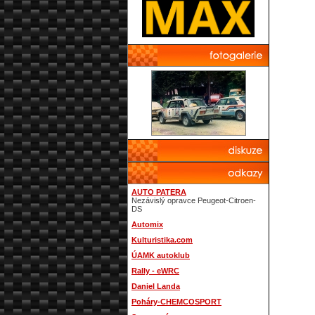
AUTO PATERA
Nezávislý opravce Peugeot-Citroen-
DS
Automix
Kulturistika.com
ÚAMK autoklub
Rally - eWRC
Daniel Landa
Poháry-CHEMCOSPORT