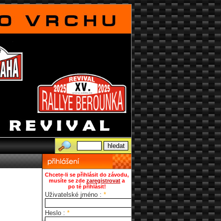
Chcete-li se přihlásit do závodu,
musíte se zde
zaregistrovat
a
po té přihlásit!
Uživatelské jméno :
*
Heslo :
*