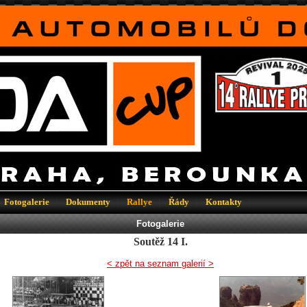
Fotogalerie
|
Dokumenty
|
Rallye
|
Řády
|
Kontakty
|
Fotogalerie
Soutěž 14 I.
< zpět na seznam galerií >