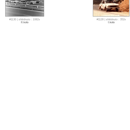
#1130 | shlédnuto : 1082x
#1128 | shlédnuto : 352x
II.kolo
I.kolo