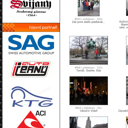
#510 | shlédnuto : 332x
Kožmíno
Zde jsme dobře pobědvali...
Marti
také, n
#506 | shlédnuto : 147x
Tomáš, Goethe, Eda
#503 | shlédnuto : 81x
Vánoční Vídeň
Závodní