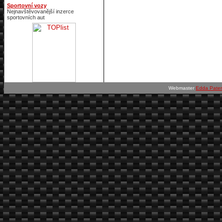
Sportovní vozy
Nejnavštěvovanější inzerce
sportovních aut
Webmaster
Edda Pate