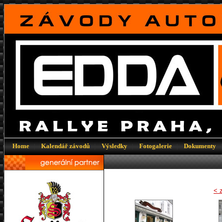
Home
|
Kalendář závodů
|
Výsledky
|
Fotogalerie
|
Dokumenty
< 