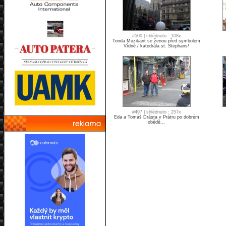
#500 | shlédnuto : 108x
Tonda Muzikant se ženou před symbolem
Vídně / katedrála st. Stephans/
#497 | shlédnuto : 257x
Eda a Tomáš Drásta v Prátru po dobrém
obědě...