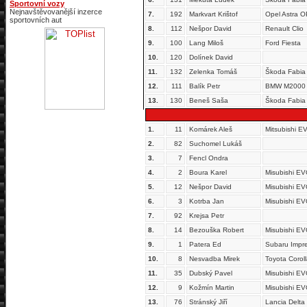
Sportovní vozy
Nejnavštěvovanější inzerce
7.
192
Markvart Krištof
Opel Astra 
sportovních aut
8.
112
Nešpor David
Renault Clio
9.
100
Lang Miloš
Ford Fiesta
10.
120
Dolínek David
11.
132
Zelenka Tomáš
Škoda Fabia
12.
111
Balík Petr
BMW M2000
13.
130
Beneš Saša
Škoda Fabia
1.
11
Komárek Aleš
Mitsubishi 
2.
82
Suchomel Lukáš
3.
7
Fencl Ondra
4.
2
Boura Karel
Misubishi EV
5.
12
Nešpor David
Misubishi EV
6.
3
Kotrba Jan
Misubishi EV
7.
92
Krejsa Petr
8.
14
Bezouška Robert
Misubishi EV
9.
1
Patera Ed
Subaru Impr
10.
8
Nesvadba Mirek
Toyota Corol
11.
35
Dubský Pavel
Misubishi EV
12.
9
Kožmín Martin
Misubishi EV
13.
76
Stránský Jiří
Lancia Delta