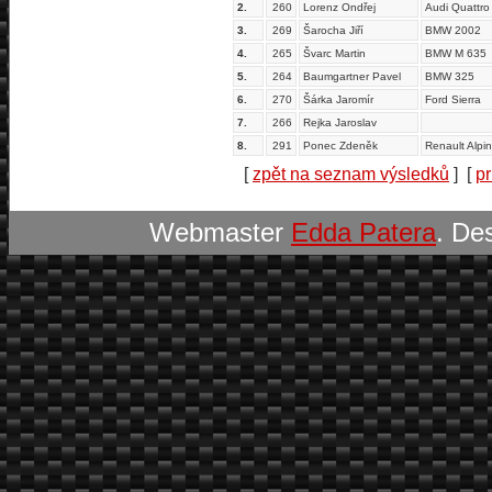
2.
260
Lorenz Ondřej
Audi Quattro
3.
269
Šarocha Jiří
BMW 2002
4.
265
Švarc Martin
BMW M 635
5.
264
Baumgartner Pavel
BMW 325
6.
270
Šárka Jaromír
Ford Sierra
7.
266
Rejka Jaroslav
8.
291
Ponec Zdeněk
Renault Alpi
[
zpět na seznam výsledků
] [
pr
Webmaster
Edda Patera
. De