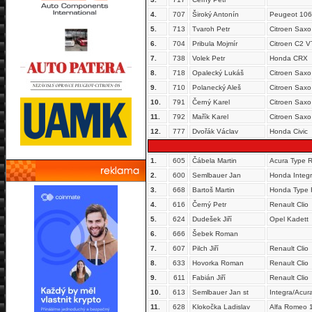
4.
707
Široký Antonín
Peugeot 106
5.
713
Tvaroh Petr
Citroen Sax
6.
704
Pribula Mojmír
Citroen C2 
7.
738
Volek Petr
Honda CRX
8.
718
Opalecký Lukáš
Citroen Sax
9.
710
Polanecký Aleš
Citroen Sax
10.
791
Černý Karel
Citroen Sax
11.
792
Mařík Karel
Citroen Sax
12.
777
Dvořák Václav
Honda Civic
1.
605
Čábela Martin
Acura Type 
2.
600
Semlbauer Jan
Honda Integ
3.
668
Bartoš Martin
Honda Type 
4.
616
Černý Petr
Renault Clio
5.
624
Dudešek Jiří
Opel Kadett
6.
666
Šebek Roman
7.
607
Pilch Jiří
Renault Clio
8.
633
Hovorka Roman
Renault Clio
9.
611
Fabián Jiří
Renault Clio
10.
613
Semlbauer Jan st
Integra/Acur
11.
628
Klokočka Ladislav
Alfa Romeo 