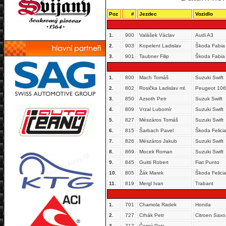
Poz
#
Jezdec
Vozidlo
1.
900
Valášek Václav
Audi A3
2.
903
Kopelent Ladislav
Škoda Fabia
3.
901
Taubner Filip
Škoda Fabia
1.
800
Mach Tomáš
Suzuki Swift
2.
802
Rosička Ladislav ml.
Peugeot 106
3.
850
Azsoth Petr
Suzuk Swift
4.
809
Vrzal Lubomír
Suzuki Swift
5.
827
Mészáros Tomáš
Suzuki Swift
6.
815
Šarbach Pavel
Škoda Felici
7.
826
Mészáros Jakub
Suzuki Swift
8.
869
Mocek Roman
Suzuki Swift
9.
845
Guitti Robert
Fiat Punto
10.
805
Žák Marek
Škoda Felici
11.
819
Mergl Ivan
Trabant
1.
701
Chamola Radek
Honda
2.
727
Crhák Petr
Citroen Sax
3.
717
Černý Petr