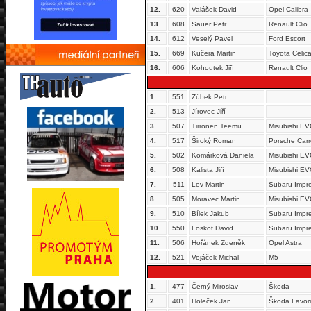
12.
620
Valášek David
Opel Calibra
13.
608
Sauer Petr
Renault Clio
14.
612
Veselý Pavel
Ford Escort
15.
669
Kučera Martin
Toyota Celic
16.
606
Kohoutek Jiří
Renault Clio
1.
551
Zúbek Petr
2.
513
Jírovec Jiří
3.
507
Tirronen Teemu
Misubishi EV
4.
517
Široký Roman
Porsche Car
5.
502
Komárková Daniela
Misubishi EV
6.
508
Kalista Jiří
Misubishi EV
7.
511
Lev Martin
Subaru Impr
8.
505
Moravec Martin
Misubishi EV
9.
510
Bílek Jakub
Subaru Impr
10.
550
Loskot David
Subaru Impr
11.
506
Hořánek Zdeněk
Opel Astra
12.
521
Vojáček Michal
M5
1.
477
Černý Miroslav
Škoda
2.
401
Holeček Jan
Škoda Favori