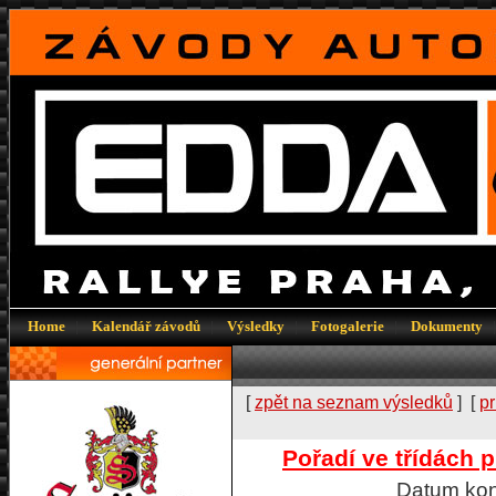
Home
|
Kalendář závodů
|
Výsledky
|
Fotogalerie
|
Dokumenty
[
zpět na seznam výsledků
] [
pr
Pořadí ve třídách 
Datum kon