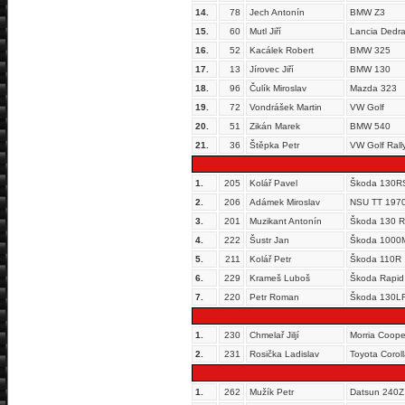
14.
78
Jech Antonín
BMW Z3
15.
60
Mutl Jiří
Lancia Dedr
16.
52
Kacálek Robert
BMW 325
17.
13
Jírovec Jiří
BMW 130
18.
96
Čulík Miroslav
Mazda 323
19.
72
Vondrášek Martin
VW Golf
20.
51
Zikán Marek
BMW 540
21.
36
Štěpka Petr
VW Golf Rall
1.
205
Kolář Pavel
Škoda 130R
2.
206
Adámek Miroslav
NSU TT 197
3.
201
Muzikant Antonín
Škoda 130 
4.
222
Šustr Jan
Škoda 1000
5.
211
Kolář Petr
Škoda 110R
6.
229
Krameš Luboš
Škoda Rapid
7.
220
Petr Roman
Škoda 130L
1.
230
Chmelař Jiljí
Morria Coope
2.
231
Rosička Ladislav
Toyota Corol
1.
262
Mužík Petr
Datsun 240Z