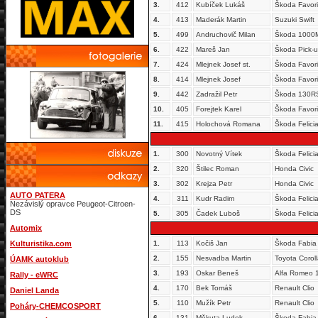
3.
412
Kubíček Lukáš
Škoda Favori
4.
413
Maderák Martin
Suzuki Swift
5.
499
Andruchovič Milan
Škoda 1000
6.
422
Mareš Jan
Škoda Pick-
7.
424
Mlejnek Josef st.
Škoda Favori
8.
414
Mlejnek Josef
Škoda Favori
9.
442
Zadražil Petr
Škoda 130R
10.
405
Forejtek Karel
Škoda Favori
11.
415
Holochová Romana
Škoda Felicia
1.
300
Novotný Vítek
Škoda Felici
2.
320
Štilec Roman
Honda Civic
3.
302
Krejza Petr
Honda Civic
AUTO PATERA
4.
311
Kudr Radim
Škoda Felici
Nezávislý opravce Peugeot-Citroen-
DS
5.
305
Čadek Luboš
Škoda Felici
Automix
Kulturistika.com
1.
113
Kočiš Jan
Škoda Fabia
2.
155
Nesvadba Martin
Toyota Corol
ÚAMK autoklub
3.
193
Oskar Beneš
Alfa Romeo 
Rally - eWRC
4.
170
Bek Tomáš
Renault Clio
Daniel Landa
5.
110
Mužík Petr
Renault Clio
Poháry-CHEMCOSPORT
6.
131
Měkuta Ludek
Škoda Fabia